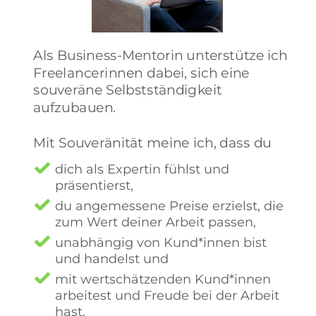
Als Business-Mentorin unterstütze ich
Free­lance­rinnen dabei, sich eine
souve­räne Selbst­ständig­keit
aufzubauen.
Mit Souve­rä­ni­tät meine ich, dass du
dich als Expertin fühlst und
präsentierst,
du ange­messene Preise erzielst, die
zum Wert deiner Arbeit passen,
unab­hängig von Kund*innen bist
und handelst und
mit wert­schätzenden Kund*innen
arbeitest und Freude bei der Arbeit
hast.